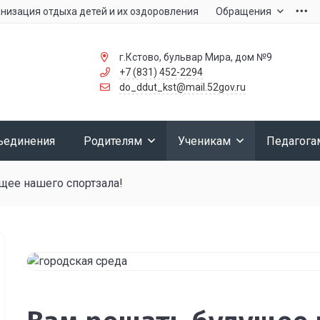
низация отдыха детей и их оздоровления
Обращения
г.Кстово, бульвар Мира, дом №9
+7 (831) 452-2294
do_ddut_kst@mail.52gov.ru
ъединения
Родителям
Ученикам
Педагога
щее нашего спортзала!