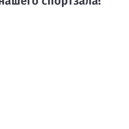
нашего спортзала!
e24gdrdt4i2ahkn273oz9/VAM-RESHAT.jpg

e24gdrdt4i2ahkn273oz9/VAM-RESHAT.jpg
