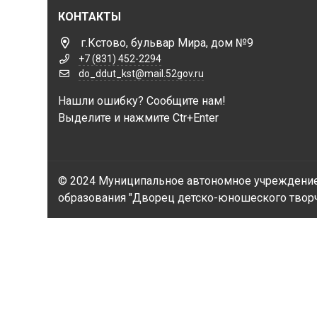
КОНТАКТЫ
г.Кстово, бульвар Мира, дом №9
+7 (831) 452-2294
do_ddut_kst@mail.52gov.ru
Нашли ошибку? Сообщите нам!
Выделите и нажмите Ctr+Enter
© 2024 Муниципальное автономное учреждение
образования "Дворец детско-юношеского творче
Есть предложе
организации у
процесса или з