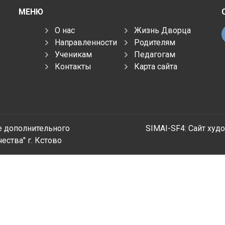
МЕНЮ
О нас
Жизнь Дворца
Направленности
Родителям
Ученикам
Педагогам
Контакты
Карта сайта
 дополнительного
SIMAI-SF4: Сайт худ
ства" г. Кстово
ния по
чебного
наете, как