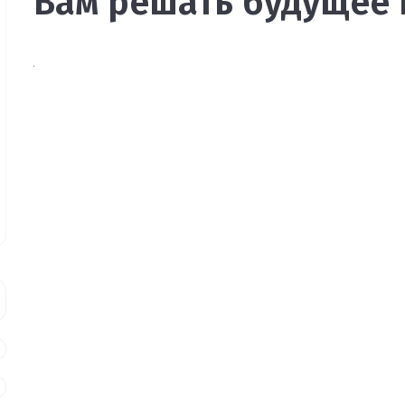
Вам решать будущее 
Array

(

    [PREVIEW] => Array

        (

            [SRC] => /upload/iblock/eb9/yx12r3p8n62
            [WIDTH] => 1096

            [HEIGHT] => 794

        )

    [DETAIL] => Array

        (

            [SRC] => /upload/iblock/eb9/yx12r3p8n62
            [WIDTH] => 1096

            [HEIGHT] => 794

        )
