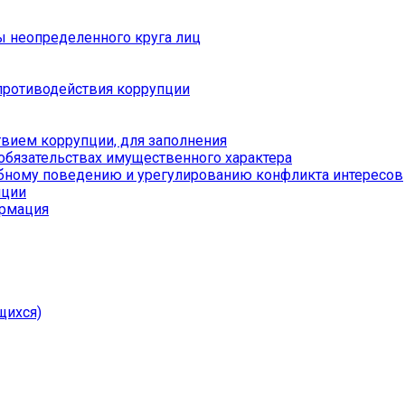
ы неопределенного круга лиц
противодействия коррупции
вием коррупции, для заполнения
 обязательствах имущественного характера
бному поведению и урегулированию конфликта интересов
пции
ормация
щихся)