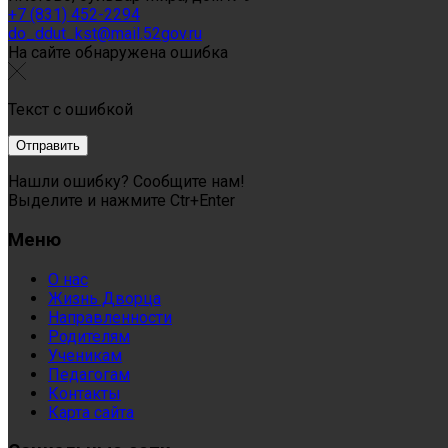
+7 (831) 452-2294
do_ddut_kst@mail.52gov.ru
На сайте обнаружена ошибка
Текст с ошибкой
Нашли ошибку? Сообщите нам!
Выделите и нажмите Ctr+Enter
Меню
О нас
Жизнь Дворца
Направленности
Родителям
Ученикам
Педагогам
Контакты
Карта сайта