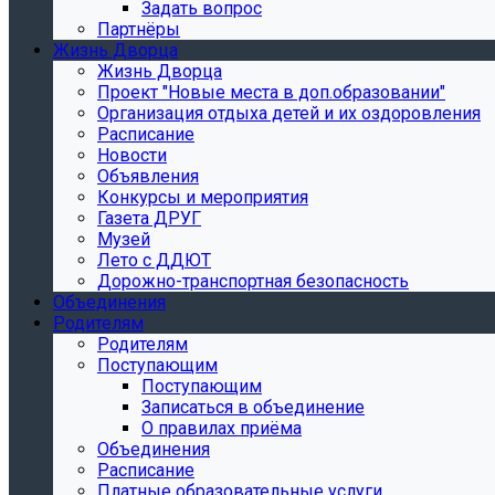
Задать вопрос
Партнёры
Жизнь Дворца
Жизнь Дворца
Проект "Новые места в доп.образовании"
Организация отдыха детей и их оздоровления
Расписание
Новости
Объявления
Конкурсы и мероприятия
Газета ДРУГ
Музей
Лето с ДДЮТ
Дорожно-транспортная безопасность
Объединения
Родителям
Родителям
Поступающим
Поступающим
Записаться в объединение
О правилах приёма
Объединения
Расписание
Платные образовательные услуги