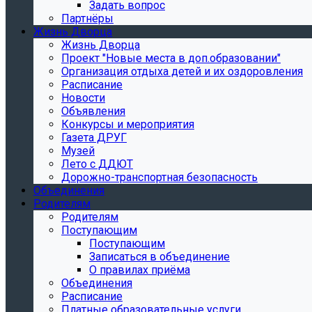
Задать вопрос
Партнёры
Жизнь Дворца
Жизнь Дворца
Проект "Новые места в доп.образовании"
Организация отдыха детей и их оздоровления
Расписание
Новости
Объявления
Конкурсы и мероприятия
Газета ДРУГ
Музей
Лето с ДДЮТ
Дорожно-транспортная безопасность
Объединения
Родителям
Родителям
Поступающим
Поступающим
Записаться в объединение
О правилах приёма
Объединения
Расписание
Платные образовательные услуги