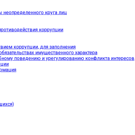
ы неопределенного круга лиц
противодействия коррупции
вием коррупции, для заполнения
 обязательствах имущественного характера
бному поведению и урегулированию конфликта интересов
пции
ормация
щихся)