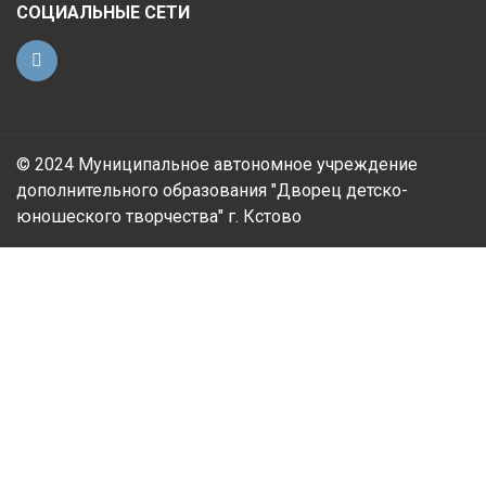
СОЦИАЛЬНЫЕ СЕТИ
© 2024 Муниципальное автономное учреждение
дополнительного образования "Дворец детско-
юношеского творчества" г. Кстово
Есть предложения по организации учебного
процесса или знаете, как сделать школу лучше?
Сообщите нам
Решаем вместе