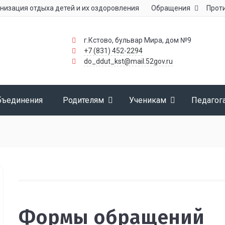
низация отдыха детей и их оздоровления
Обращения
Прот
г.Кстово, бульвар Мира, дом №9
+7 (831) 452-2294
do_ddut_kst@mail.52gov.ru
бъединения
Родителям
Ученикам
Педагог
Формы обращений