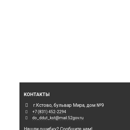
КОНТАКТЫ
г.Кстово, бульвар Мира, дом №9
+7 (831) 452-2294
do_ddut_kst@mail.52gov.ru
Нашли ошибку? Сообщите нам!