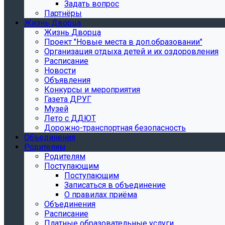
Задать вопрос
Партнёры
Жизнь Дворца
Жизнь Дворца
Проект "Новые места в доп.образовании"
Организация отдыха детей и их оздоровления
Расписание
Новости
Объявления
Конкурсы и мероприятия
Газета ДРУГ
Музей
Лето с ДДЮТ
Дорожно-транспортная безопасность
Объединения
Родителям
Родителям
Поступающим
Поступающим
Записаться в объединение
О правилах приёма
Объединения
Расписание
Платные образовательные услуги