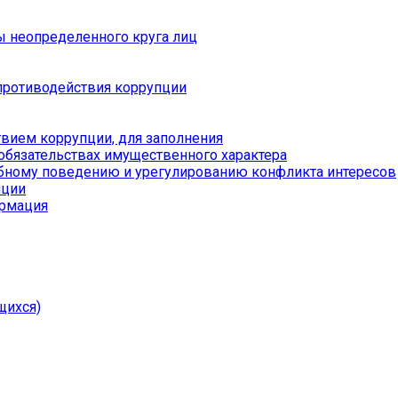
ы неопределенного круга лиц
противодействия коррупции
вием коррупции, для заполнения
 обязательствах имущественного характера
бному поведению и урегулированию конфликта интересов
пции
ормация
щихся)