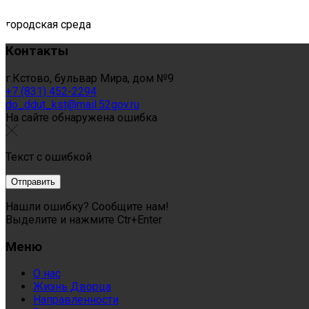
городская среда
Контакты
г.Кстово, бульвар Мира, дом №9
+7 (831) 452-2294
do_ddut_kst@mail.52gov.ru
На сайте обнаружена ошибка
Текст с ошибкой
Нашли ошибку? Сообщите нам!
Выделите и нажмите Ctr+Enter
Меню
О нас
Жизнь Дворца
Направленности